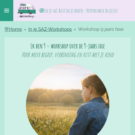
Ga
🧭
In je saZ; Rust in je hoofd - Vertrouwen in jezelf
direct
naar
de
💛Home
»
In je SAZ-Workshops
»
Workshop 9 jaars fase
hoofdinhoud
Ik ben 9 – workshop over de 9-jaars fase
Voor meer begrip, verbinding en rust met je kind