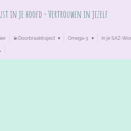
Rust in je hoofd - Vertrouwen in jezelf
ier
💫Doorbraaktraject
Omega-3
In je SAZ-Wo