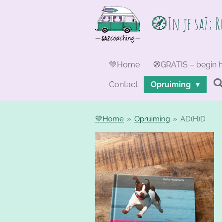
Ga
🧭
In je saZ; 
direct
naar
de
hoofdinhoud
💛Home
🧭GRATIS – begin h
Contact
Opruiming
💛Home
»
Opruiming
»
AD(H)D